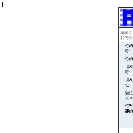
請輸入
我們會
你的
呼:
你的
朋友
呼:
朋友
址:
驗證碼
38 = 
你對
訊
的