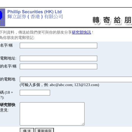
下列資料，傳送給我們便可與你的朋友分享
研究部快訊
!
為你朋友的電郵登記:
名字/稱
電郵地址:
的名字/稱
的電郵地
(可輸入多個，例: abc@abc.com; 123@123.com)
 (18 +
?):
研究部快
意見: