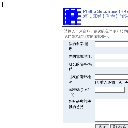
請輸入下列資料，傳送給我們便可與你
我們會為你朋友的電郵登記:
你的名字/稱
呼:
你的電郵地址:
朋友的名字/稱
呼:
朋友的電郵地
址:
(可輸入多個，例: abc@
驗證碼 (6 + 24
= ?):
你對
研究部快
訊
的意見: