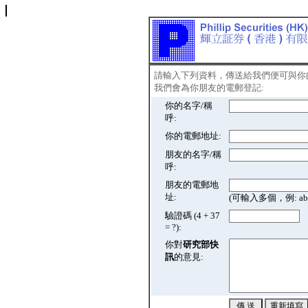
請輸入下列資料，傳送給我們便可與你
我們會為你朋友的電郵登記:
你的名字/稱
呼:
你的電郵地址:
朋友的名字/稱
呼:
朋友的電郵地
址:
(可輸入多個，例: abc@
驗證碼 (4 + 37
= ?):
你對
研究部快
訊
的意見: