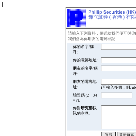
請輸入下列資料，傳送給我們便可與你
我們會為你朋友的電郵登記:
你的名字/稱
呼:
你的電郵地址:
朋友的名字/稱
呼:
朋友的電郵地
址:
(可輸入多個，例: abc@
驗證碼 (2 + 34
= ?):
你對
研究部快
訊
的意見: