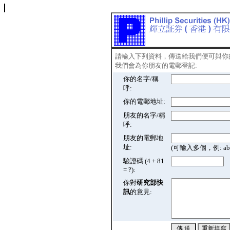
請輸入下列資料，傳送給我們便可與你
我們會為你朋友的電郵登記:
你的名字/稱
呼:
你的電郵地址:
朋友的名字/稱
呼:
朋友的電郵地
址:
(可輸入多個，例: abc@
驗證碼 (4 + 81
= ?):
你對
研究部快
訊
的意見: