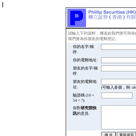
請輸入下列資料，傳送給我們便可與你
我們會為你朋友的電郵登記:
你的名字/稱
呼:
你的電郵地址:
朋友的名字/稱
呼:
朋友的電郵地
址:
(可輸入多個，例: abc@
驗證碼 (16 +
54 = ?):
你對
研究部快
訊
的意見: