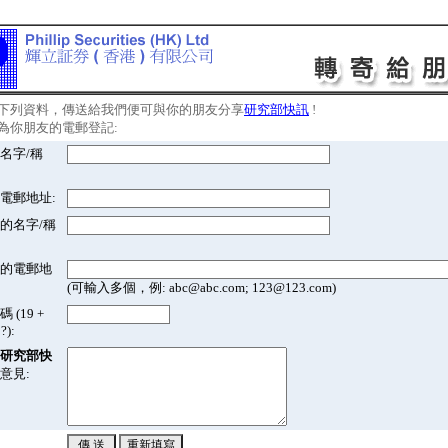
下列資料，傳送給我們便可與你的朋友分享
研究部快訊
!
為你朋友的電郵登記:
名字/稱
電郵地址:
的名字/稱
的電郵地
(可輸入多個，例: abc@abc.com; 123@123.com)
 (19 +
?):
研究部快
意見: