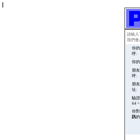
請輸入
我們會
你的
呼:
你的
朋友
呼:
朋友
址:
驗證碼
64 = 
你對
訊
的