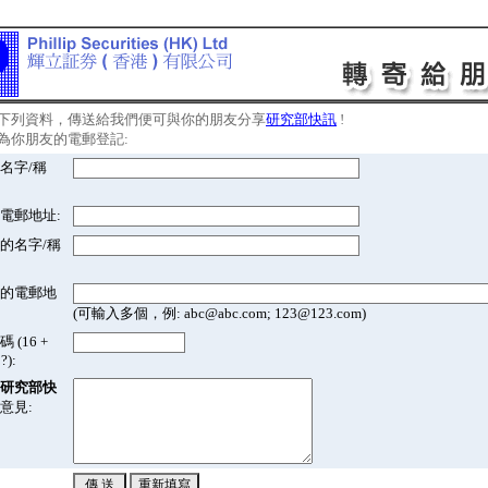
下列資料，傳送給我們便可與你的朋友分享
研究部快訊
!
為你朋友的電郵登記:
名字/稱
電郵地址:
的名字/稱
的電郵地
(可輸入多個，例: abc@abc.com; 123@123.com)
 (16 +
?):
研究部快
意見: