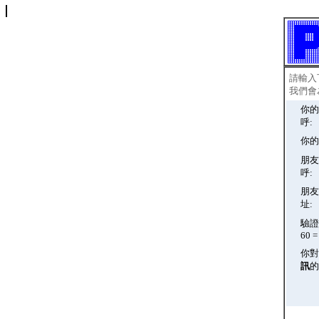
請輸入
我們會
你的
呼:
你的
朋友
呼:
朋友
址:
驗證碼
60 = 
你對
訊
的