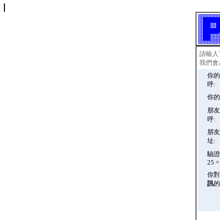
請輸入
我們會
你的
呼:
你的
朋友
呼:
朋友
址:
驗證碼
25 = 
你對
訊
的