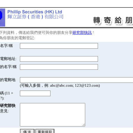
下列資料，傳送給我們便可與你的朋友分享
研究部快訊
!
為你朋友的電郵登記:
名字/稱
電郵地址:
的名字/稱
的電郵地
(可輸入多個，例: abc@abc.com; 123@123.com)
 (11 +
?):
研究部快
意見: