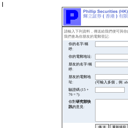
請輸入下列資料，傳送給我們便可與你
我們會為你朋友的電郵登記:
你的名字/稱
呼:
你的電郵地址:
朋友的名字/稱
呼:
朋友的電郵地
址:
(可輸入多個，例: abc@
驗證碼 (15 +
76 = ?):
你對
研究部快
訊
的意見: